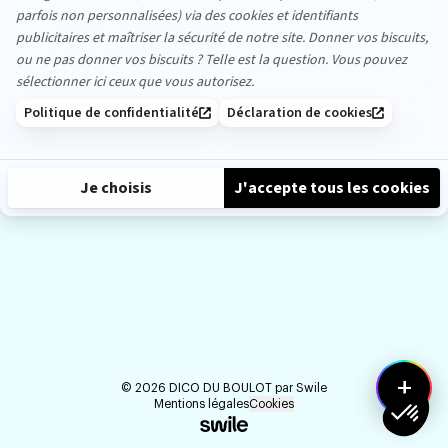
4
Partager
like
likes
précédent
suiva
+
©
2026
DICO DU BOULOT par
Swile
Mentions légales
Cookies