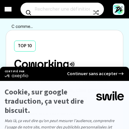
Aller à un mot au
C
comme...
TOP 10
Coworking
Écouter la prononciation
C’est comme une colocation, mais 
dans des bureaux. Vous travaillez 
avec, autour de vous, des gens qui 
ne sont pas dans la même 
entreprise que vous.
Maintenant vous pourrez dire :

“Je bosse dans un cowork’ avec des entreprises 
géniales”