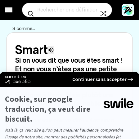
Aller à un mot au
S
comme...
Smart
Écouter la prononciation
Si on vous dit que vous êtes smart ! 
Et non vous n’êtes pas une petite 
voiture allemande qui permet de se 
garer partout, tout le temps. 
Pratique à Paris. Mais plutôt une 
personne intelligente, habile et 
maline.
Maintenant vous pourrez dire : « Il est smart 
Jérôme, il n’est jamais en panne d’idées »