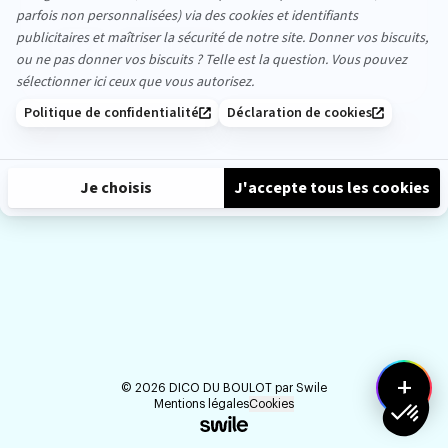
2
Partager
like
likes
précédent
suiva
+
©
2026
DICO DU BOULOT par
Swile
Mentions légales
Cookies