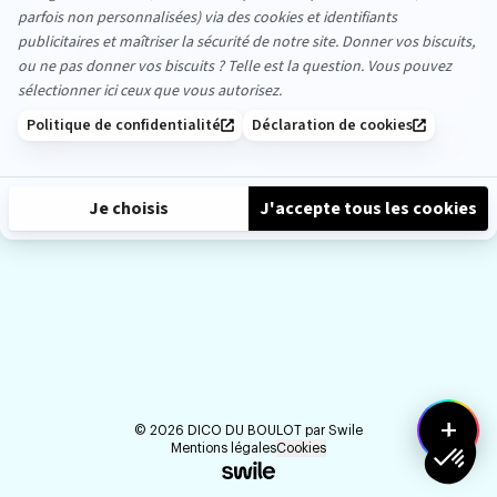
8
Partager
like
likes
précédent
suiva
+
©
2026
DICO DU BOULOT par
Swile
Mentions légales
Cookies