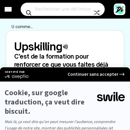
Aller à un mot au
U
comme...
Upskilling
Écouter la prononciation
C’est de la formation pour 
renforcer ce que vous faites déjà 
super bien. Le café ça ne compte 
pas.
Maintenant vous pourrez dire :

“Je me suis upskillé, je suis imbattable sur 
Excel.”