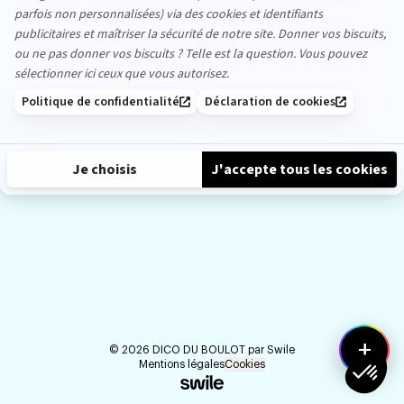
Maintenant, vous pourrez dire : "J'ai une super 
vision, même si je suis myope"
2
Partager
like
likes
précédent
suiva
+
©
2026
DICO DU BOULOT par
Swile
Mentions légales
Cookies