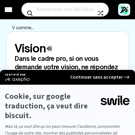
Aller à un mot au
V
comme...
Vision
Écouter la prononciation
Dans le cadre pro, si on vous 
demande votre vision, ne répondez 
pas "-2 à l'oeil gauche et -1 à l'oeil 
droit". La vision c'est plutôt la 
façon dont vous voyez les choses 
pour l'avenir, vos objectifs pour 
l'année qui arrive, la façon dont 
vous voulez évoluer dans 
l'entreprise ou la façon dont 
l'entreprise doit évoluer selon vous.