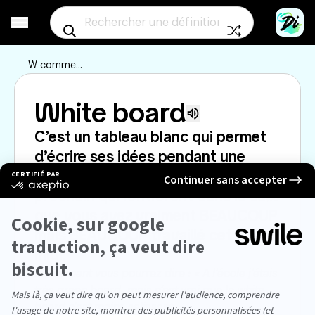
Aller à un mot au
W
comme...
White board
Écouter la prononciati
C’est un tableau blanc qui permet 
d’écrire ses idées pendant une 
réunion. Et aussi de faire croire au 
prochain qui rentreront dans la salle 
que vous avez vraiment BEAUCOUP 
mais BEAUCOUP travaillé cet après 
midi.
Maintenant vous pourrez dire : « A l’école j’étais 
très green board, mais c’est vrai que le white 
board c’est moins salissant. » 